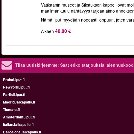
Vatikaanin museot ja Sikstuksen kappeli ovat m
maailmankuulu nähtävyys tarjoaa aimo annoksen nii
Nämä liput myydään nopeasti loppuun, joten varaa
48,80 €
Alkaen
Tilaa uutiskirjeemme! Saat erikoistarjouksia, alennuskood
PrahaLiput.fi
NewYorkLiput.fi
PariisiLiput.fi
MadridJalkapallo.fi
Ticmate.fi
AmsterdamLiput.fi
ItalianJalkapallo.fi
BarcelonaJalkapallo.fi