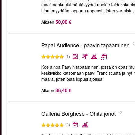
maailmankuulut nähtävyydet upeine taidekokoelmi
Liput myydään loppuun nopeasti, joten varmista,
50,00 €
Alkaen
Papal Audience - paavin tapaaminen
(1)
Koe ainoa Paavin tapaaminen, jossa on opas muk
keskiviikko katsomaan paavi Franciscusta ja nyt my
määrä, joten osta lippusi ajoissa!
36,40 €
Alkaen
Galleria Borghese - Ohita jonot
(3)