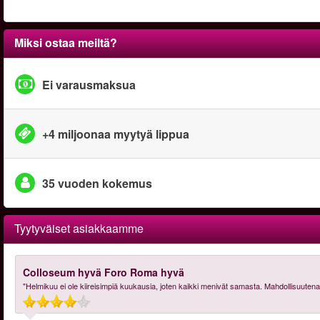
Miksi ostaa meiltä?
Ei varausmaksua
+4 miljoonaa myytyä lippua
35 vuoden kokemus
Tyytyväiset asiakkaamme
Colloseum hyvä Foro Roma hyvä
"Helmikuu ei ole kiireisimpiä kuukausia, joten kaikki menivät samasta. Mahdollisuutena