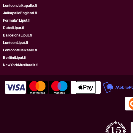
LontoonJalkapallo.fi
JalkapalloEnglanti.fi
Formula1Liput.fi
DubaiLiput.fi
BarcelonaLiput.fi
LontoonLiput.fi
LontoonMusikaalit.fi
BerliiniLiput.fi
NewYorkMusikaalit.fi