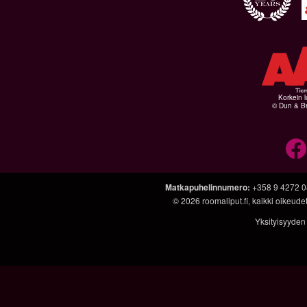
Korkein l
© Dun & Br
Matkapuhelinnumero
:
+358 9 4272 
© 2026
roomaliput.fi
, kaikki oikeud
Yksityisyyden