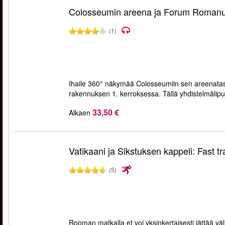
Colosseumin areena ja Forum Roman
(1)
Ihaile 360° näkymää Colosseumiin sen areenatas
rakennuksen 1. kerroksessa. Tällä yhdistelmälip
33,50 €
Alkaen
Vatikaani ja Sikstuksen kappeli: Fast tr
(5)
Rooman matkalla et voi yksinkertaisesti jättää vä