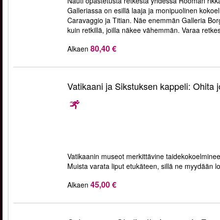
Nauti opastetusta retkestä yhdessä Rooman rikka
Galleriassa on esillä laaja ja monipuolinen kokoel
Caravaggio ja Titian. Näe enemmän Galleria Borg
kuin retkillä, joilla näkee vähemmän. Varaa retkesi
80,40 €
Alkaen
Vatikaani ja Sikstuksen kappeli: Ohita 
Vatikaanin museot merkittävine taidekokoelminee
Muista varata liput etukäteen, sillä ne myydään l
45,00 €
Alkaen