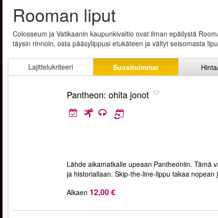
Rooman liput
Colosseum ja Vatikaanin kaupunkivaltio ovat ilman epäilystä Roo
täysin rinnoin, osta pääsylippusi etukäteen ja vältyt seisomasta li
Lajittelukriteeri
Suosituimmat
Hinta
Pantheon: ohita jonot
Lähde aikamatkalle upeaan Pantheoniin. Tämä vai
ja historiallaan. Skip-the-line-lippu takaa nope
12,00 €
Alkaen