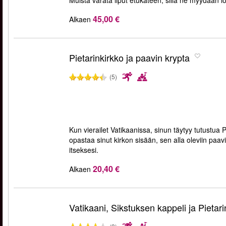
Muista varata liput etukäteen, sillä ne myydään l
45,00 €
Alkaen
Pietarinkirkko ja paavin krypta
(5)
Kun vierailet Vatikaanissa, sinun täytyy tutustua P
opastaa sinut kirkon sisään, sen alla oleviin paavi
itseksesi.
20,40 €
Alkaen
Vatikaani, Sikstuksen kappeli ja Pietari