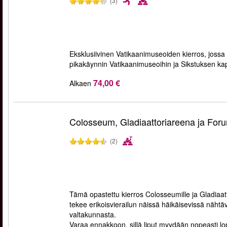
(3)
Eksklusiivinen Vatikaanimuseoiden kierros, jossa k
pikakäynnin Vatikaanimuseoihin ja Sikstuksen kap
74,00 €
Alkaen
Colosseum, Gladiaattoriareena ja F
(2)
Tämä opastettu kierros Colosseumille ja Gladiaat
tekee erikoisvierailun näissä häikäisevissä nähtäv
valtakunnasta.
Varaa ennakkoon, sillä liput myydään nopeasti l