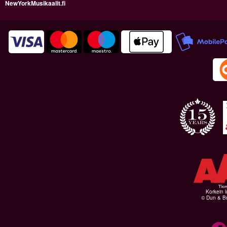
NewYorkMusikaalit.fi
Korkein l
© Dun & Br