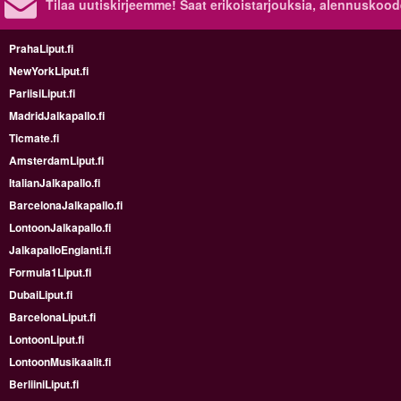
Tilaa uutiskirjeemme! Saat erikoistarjouksia, alennuskood
PrahaLiput.fi
NewYorkLiput.fi
PariisiLiput.fi
MadridJalkapallo.fi
Ticmate.fi
AmsterdamLiput.fi
ItalianJalkapallo.fi
BarcelonaJalkapallo.fi
LontoonJalkapallo.fi
JalkapalloEnglanti.fi
Formula1Liput.fi
DubaiLiput.fi
BarcelonaLiput.fi
LontoonLiput.fi
LontoonMusikaalit.fi
BerliiniLiput.fi