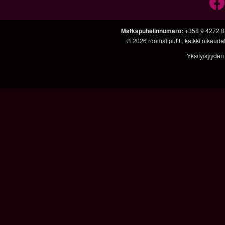
Matkapuhelinnumero
:
+358 9 4272 
© 2026
roomaliput.fi
, kaikki oikeud
Yksityisyyden