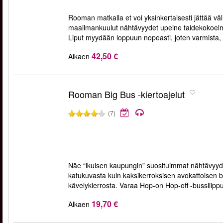
Rooman matkalla et voi yksinkertaisesti jättää vä
maailmankuulut nähtävyydet upeine taidekokoelmi
Liput myydään loppuun nopeasti, joten varmista,
42,50 €
Alkaen
Rooman Big Bus -kiertoajelut
(7)
Näe “ikuisen kaupungin” suosituimmat nähtävyyde
katukuvasta kuin kaksikerroksisen avokattoisen bus
kävelykierrosta. Varaa Hop-on Hop-off -bussilippus
19,70 €
Alkaen