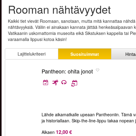
Rooman nähtävyydet
Kaikki tiet vievät Roomaan, sanotaan, mutta mitä kannattaa nähd
nähtävyyksiä. Väliin ei ainakaan kannata jättää henkeäsalpaavan
Vatikaanin uskomattomia museoita eikä Sikstuksen kappelia tai Pietar
varaamalla lippusi kotoa käsin!
Lajittelukriteeri
Suosituimmat
Hinta
Pantheon: ohita jonot
Lähde aikamatkalle upeaan Pantheoniin. Tämä vai
ja historiallaan. Skip-the-line-lippu takaa nope
12,00 €
Alkaen