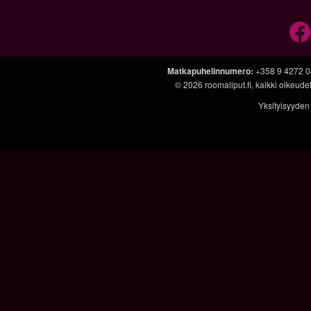
Matkapuhelinnumero
:
+358 9 4272 
© 2026
roomaliput.fi
, kaikki oikeud
Yksityisyyden