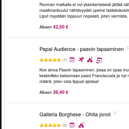
Rooman matkalla et voi yksinkertaisesti jättää vä
maailmankuulut nähtävyydet upeine taidekokoelmi
Liput myydään loppuun nopeasti, joten varmista,
42,50 €
Alkaen
Papal Audience - paavin tapaaminen
(1)
Koe ainoa Paavin tapaaminen, jossa on opas muk
keskiviikko katsomaan paavi Franciscusta ja nyt my
määrä, joten osta lippusi ajoissa!
36,40 €
Alkaen
Galleria Borghese - Ohita jonot
(3)