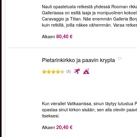
Nauti opastetusta retkestä yhdessä Rooman rikka
Galleriassa on esillä laaja ja monipuolinen kokoel
Caravaggio ja Titian. Näe enemmän Galleria Borg
kuin retkillä, joilla näkee vähemmän. Varaa retkesi
80,40 €
Alkaen
Pietarinkirkko ja paavin krypta
(5)
Kun vierailet Vatikaanissa, sinun täytyy tutustua P
opastaa sinut kirkon sisään, sen alla oleviin paavi
itseksesi.
20,40 €
Alkaen