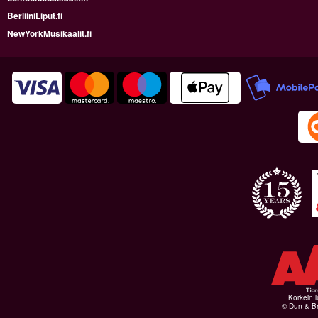
BerliiniLiput.fi
NewYorkMusikaalit.fi
Korkein l
© Dun & Br