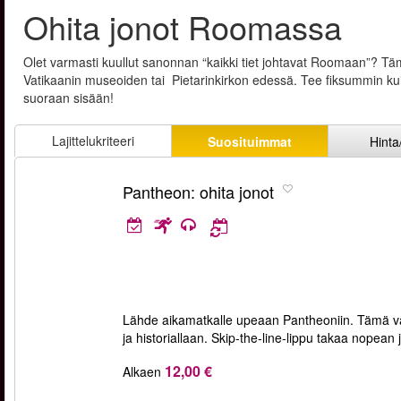
Ohita jonot Roomassa
Olet varmasti kuullut sanonnan “kaikki tiet johtavat Roomaan”? Tä
Vatikaanin museoiden tai Pietarinkirkon edessä. Tee fiksummin kuin 
suoraan sisään!
Lajittelukriteeri
Suosituimmat
Hinta
Pantheon: ohita jonot
Lähde aikamatkalle upeaan Pantheoniin. Tämä vai
ja historiallaan. Skip-the-line-lippu takaa nope
12,00 €
Alkaen