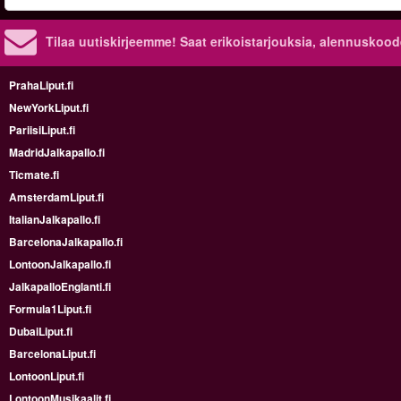
Tilaa uutiskirjeemme! Saat erikoistarjouksia, alennuskood
PrahaLiput.fi
NewYorkLiput.fi
PariisiLiput.fi
MadridJalkapallo.fi
Ticmate.fi
AmsterdamLiput.fi
ItalianJalkapallo.fi
BarcelonaJalkapallo.fi
LontoonJalkapallo.fi
JalkapalloEnglanti.fi
Formula1Liput.fi
DubaiLiput.fi
BarcelonaLiput.fi
LontoonLiput.fi
LontoonMusikaalit.fi