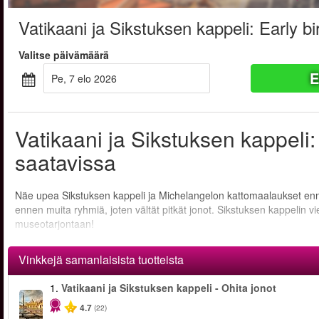
Vatikaani ja Sikstuksen kappeli: Early bir
Valitse päivämäärä
E
pe, 7 elo 2026
Vatikaani ja Sikstuksen kappeli: 
saatavissa
Näe upea Sikstuksen kappeli ja Michelangelon kattomaalaukset ennen m
ennen muita ryhmiä, joten vältät pitkät jonot. Sikstuksen kappelin 
museotarjontaan!
Vinkkejä samanlaisista tuotteista
1.
Vatikaani ja Sikstuksen kappeli - Ohita jonot
4.7
(22)