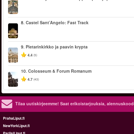
8.
Castel Sant’Angelo: Fast Track
9.
Pietarinkirkko ja paavin krypta
4.4
(5)
10.
Colosseum & Forum Romanum
4.7
(43)
Tilaa uutiskirjeemme! Saat erikoistarjouksia, alennuskood
PrahaLiput.fi
NewYorkLiput.fi
PariisiLiput.fi