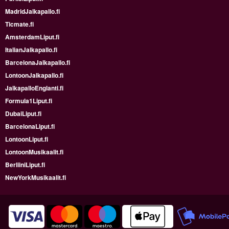
MadridJalkapallo.fi
Ticmate.fi
AmsterdamLiput.fi
ItalianJalkapallo.fi
BarcelonaJalkapallo.fi
LontoonJalkapallo.fi
JalkapalloEnglanti.fi
Formula1Liput.fi
DubaiLiput.fi
BarcelonaLiput.fi
LontoonLiput.fi
LontoonMusikaalit.fi
BerliiniLiput.fi
NewYorkMusikaalit.fi