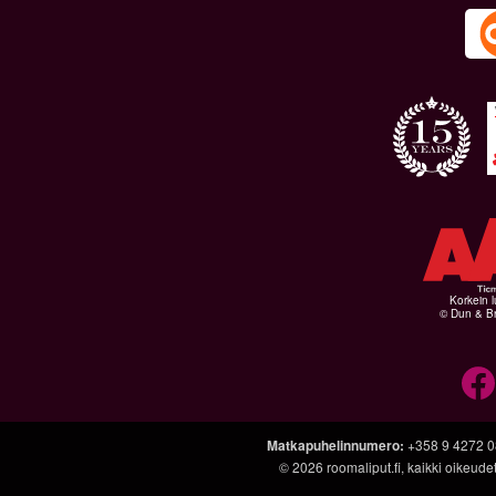
Korkein l
© Dun & Br
Matkapuhelinnumero
:
+358 9 4272 
© 2026
roomaliput.fi
, kaikki oikeud