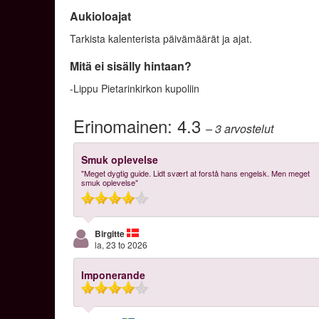
Aukioloajat
Tarkista kalenterista päivämäärät ja ajat.
Mitä ei sisälly hintaan?
-Lippu Pietarinkirkon kupoliin
Erinomainen:
4.3
– 3
arvostelut
Smuk oplevelse
"Meget dygtig guide. Lidt svært at forstå hans engelsk. Men meget
smuk oplevelse"
Birgitte
la, 23 to 2026
Imponerande