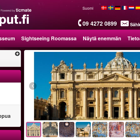
Suomi
09 4272 0899
Sähk
sseum
Sightseeing Roomassa
Näytä enemmän
Tieto
ippua