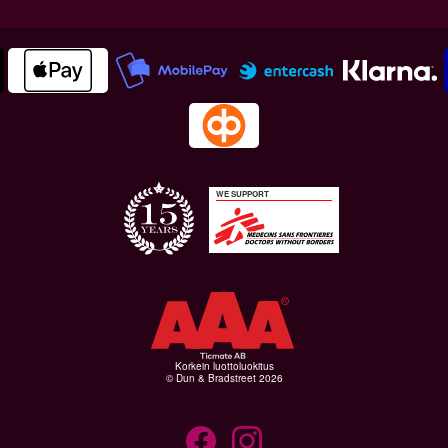
WE SUPPORT
Korkein luottoluokitus
© Dun & Bradstreet 2026