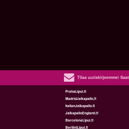
Tilaa uutiskirjeemme! Saat
PrahaLiput.fi
MadridJalkapallo.fi
ItalianJalkapallo.fi
JalkapalloEnglanti.fi
BarcelonaLiput.fi
BerliiniLiput.fi