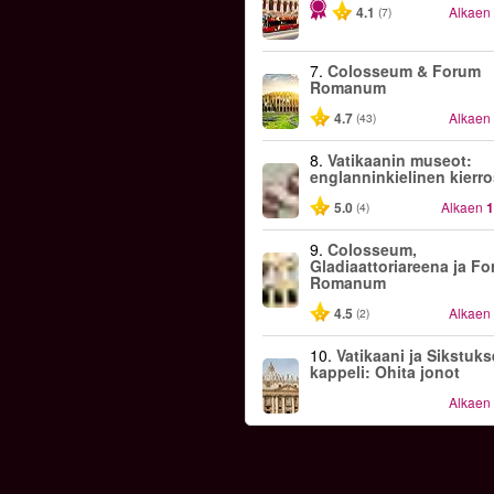
4.1
Alkaen
(7)
7.
Colosseum & Forum
Romanum
4.7
Alkaen
(43)
8.
Vatikaanin museot:
englanninkielinen kierr
5.0
Alkaen
1
(4)
9.
Colosseum,
Gladiaattoriareena ja F
Romanum
4.5
Alkaen
(2)
10.
Vatikaani ja Sikstuk
kappeli: Ohita jonot
Alkaen