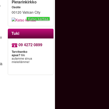
Pietarinkirkko
n
Osoite
n
00120 Vatican City
Katso karttaa
Tuki
pu
09 4272 0899
Tarvitsetko
apua?
Me
autamme sinua
mielellämme!
lä