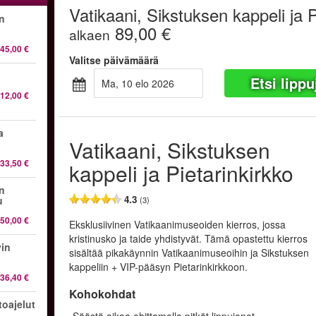
Vatikaani, Sikstuksen kappeli ja P
en
89,00 €
alkaen
45,00 €
Valitse päivämäärä
Etsi lippu
ma, 10 elo 2026
12,00 €
a
Vatikaani, Sikstuksen
33,50 €
kappeli ja Pietarinkirkko
en
4.3
u
(3)
50,00 €
Eksklusiivinen Vatikaanimuseoiden kierros, jossa
kristinusko ja taide yhdistyvät. Tämä opastettu kierros
vin
sisältää pikakäynnin Vatikaanimuseoihin ja Sikstuksen
kappeliin + VIP-pääsyn Pietarinkirkkoon.
36,40 €
Kohokohdat
oajelut