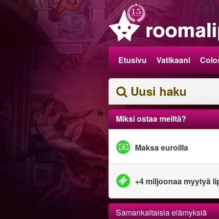
Etusivu
Vatikaani
Colo
Uusi haku
Miksi ostaa meiltä?
Maksa euroilla
+4 miljoonaa myytyä l
Samankaltaisia elämyksiä