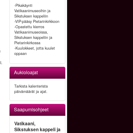
-Pikakäynti
Vatikaanimuseoihin ja
Sikstuksen kappeliin
-VIP-pääsy Pietarinkirkkoon
-Opastettu kierros
Vatikaanimuseoissa,
Sikstuksen kappeliin ja
Pietarinkirkossa
-Kuulokkeet, jotta kuulet
a
oppaan
i.
Aukioloajat
Tarkista kalenterista
päivämäärät ja ajat.
Saapumisohjeet
Vatikaani,
ä
Sikstuksen kappeli ja