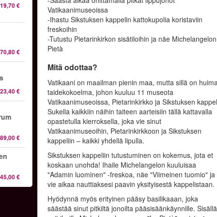
-Säästä aikaa ohittamalla pitkät lippujonot
19,70 €
Vatikaanimuseoissa
-Ihastu Sikstuksen kappelin kattokupolia koristaviin
freskoihin
-Tutustu Pietarinkirkon sisätiloihin ja näe Michelangelon
Pietà
70,80 €
Mitä odottaa?
os
Vatikaani on maailman pienin maa, mutta sillä on huim
23,40 €
taidekokoelma, johon kuuluu 11 museota
Vatikaanimuseoissa, Pietarinkirkko ja Sikstuksen kappel
Sukella kaikkiin näihin taiteen aarteisiin tällä kattavalla
orum
opastetulla kierroksella, joka vie sinut
Vatikaanimuseoihin, Pietarinkirkkoon ja Sikstuksen
89,00 €
kappeliin – kaikki yhdellä lipulla.
Sikstuksen kappeliin tutustuminen on kokemus, jota et
sen
koskaan unohda! Ihaile Michelangelon kuuluisaa
"Adamin luominen" -freskoa, näe "Viimeinen tuomio" ja
45,00 €
vie aikaa nauttiaksesi paavin yksityisestä kappelistaan.
Hyödynnä myös erityinen pääsy basilikaaan, joka
säästää sinut pitkiltä jonoilta pääsisäänkäynnille. Sisäll