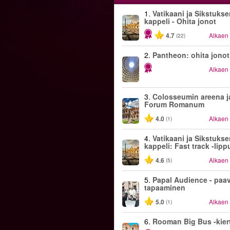
1.
Vatikaani ja Sikstuks
kappeli - Ohita jonot
4.7
Alkaen
(22)
2.
Pantheon: ohita jonot
Alkaen
3.
Colosseumin areena j
Forum Romanum
4.0
Alkaen
(1)
4.
Vatikaani ja Sikstuks
kappeli: Fast track -lipp
4.6
Alkaen
(5)
5.
Papal Audience - paa
tapaaminen
5.0
Alkaen
(1)
6.
Rooman Big Bus -kiert