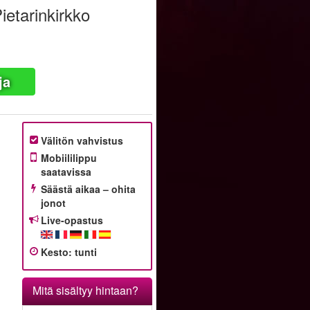
ietarinkirkko
ja
Välitön vahvistus
Mobiililippu
saatavissa
Säästä aikaa – ohita
jonot
Live-opastus
Kesto
:
tunti
Mitä sisältyy hintaan?