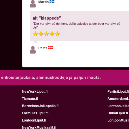
Martin
alt "klappede"
"Der var styr på det hele, dejlig oplvelse at der baer var styr på
det"
Peter
 erikoistarjouksia, alennuskoodeja ja paljon muuta.
NewYorkLiput.fi
PariisiLiput.fi
Ticmate.fi
AmsterdamLip
BarcelonaJalkapallo.fi
LontoonJalkap
Formula1Liput.fi
DubaiLiput.fi
LontoonLiput.fi
LontoonMusika
NewYorkMusikaalit.fi