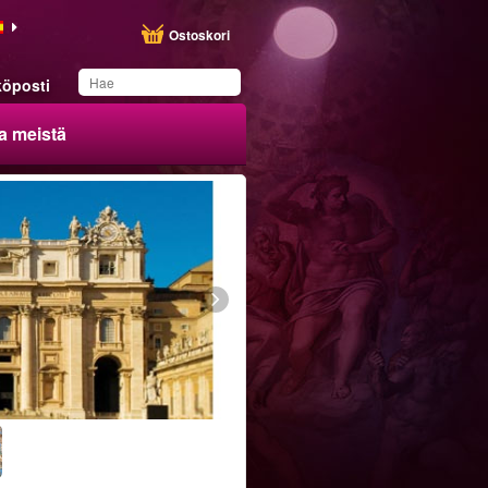
Ostoskori
öposti
a meistä
Olet tallentanut tämän
tuotteen listallesi