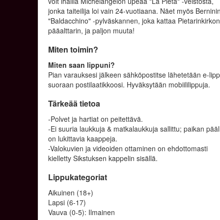
voit ihailla Michelangelon upeaa "La Pietà" -veistosta,
jonka taiteilija loi vain 24-vuotiaana. Näet myös Bernini
"Baldacchino" -pylväskannen, joka kattaa Pietarinkirko
pääalttarin, ja paljon muuta!
Miten toimin?
Miten saan lippuni?
Pian varauksesi jälkeen sähköpostitse lähetetään e-lip
suoraan postilaatikkoosi. Hyväksytään mobiililippuja.
Tärkeää tietoa
-Polvet ja hartiat on peitettävä.
-Ei suuria laukkuja & matkalaukkuja sallittu; paikan pääl
on lukittavia kaappeja.
-Valokuvien ja videoiden ottaminen on ehdottomasti
kielletty Sikstuksen kappelin sisällä.
Lippukategoriat
Aikuinen (18+)
Lapsi (6-17)
Vauva (0-5): Ilmainen