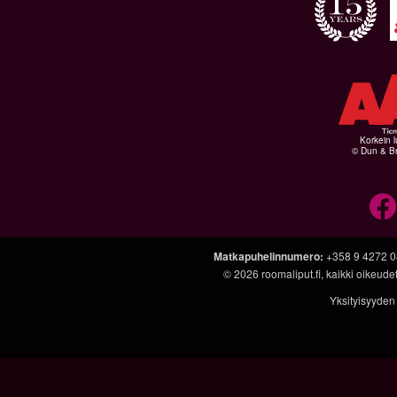
Korkein l
© Dun & Br
Matkapuhelinnumero
:
+358 9 4272 
© 2026
roomaliput.fi
, kaikki oikeud
Yksityisyyden