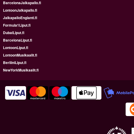
BarcelonaJalkapallo.fi
LontoonJalkapallo.fi
JalkapalloEnglanti.fi
Formula1Liput.fi
DubaiLiput.fi
BarcelonaLiput.fi
LontoonLiput.fi
LontoonMusikaalit.fi
BerliiniLiput.fi
NewYorkMusikaalit.fi