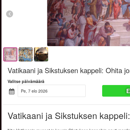
Vatikaani ja Sikstuksen kappeli: Ohita j
Valitse päivämäärä
E
pe, 7 elo 2026
Vatikaani ja Sikstuksen kappeli: