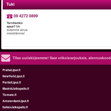
Tuki
09 4272 0899
Tarvitsetko
apua?
Me
autamme sinua
mielellämme!
Tilaa uutiskirjeemme! Saat erikoistarjouksia, alennuskood
PrahaLiput.fi
NewYorkLiput.fi
PariisiLiput.fi
MadridJalkapallo.fi
Ticmate.fi
AmsterdamLiput.fi
ItalianJalkapallo.fi