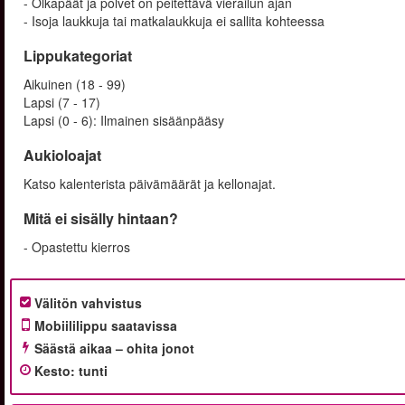
- Olkapäät ja polvet on peitettävä vierailun ajan
- Isoja laukkuja tai matkalaukkuja ei sallita kohteessa
Lippukategoriat
Aikuinen (18 - 99)
Lapsi (7 - 17)
Lapsi (0 - 6): Ilmainen sisäänpääsy
Aukioloajat
Katso kalenterista päivämäärät ja kellonajat.
Mitä ei sisälly hintaan?
- Opastettu kierros
Välitön vahvistus
Mobiililippu saatavissa
Säästä aikaa – ohita jonot
Kesto
:
tunti