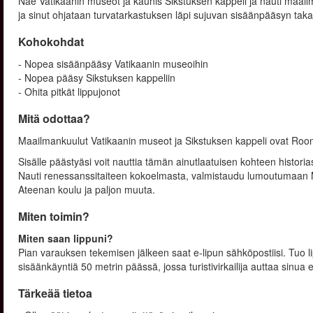
Näe Vatikaanin museot ja kaunis Sikstuksen kappeli ja nauti maailmank
ja sinut ohjataan turvatarkastuksen läpi sujuvan sisäänpääsyn tak
Kohokohdat
- Nopea sisäänpääsy Vatikaanin museoihin
- Nopea pääsy Sikstuksen kappeliin
- Ohita pitkät lippujonot
Mitä odottaa?
Maailmankuulut Vatikaanin museot ja Sikstuksen kappeli ovat Ro
Sisälle päästyäsi voit nauttia tämän ainutlaatuisen kohteen historiast
Nauti renessanssitaiteen kokoelmasta, valmistaudu lumoutumaan Mich
Ateenan koulu ja paljon muuta.
Miten toimin?
Miten saan lippuni?
Pian varauksen tekemisen jälkeen saat e-lipun sähköpostiisi. Tuo l
sisäänkäyntiä 50 metrin päässä, jossa turistivirkailija auttaa sinua 
Tärkeää tietoa