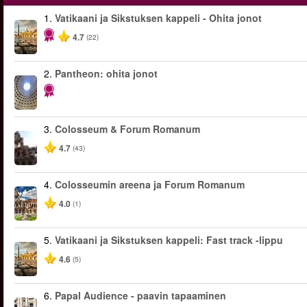
1.
Vatikaani ja Sikstuksen kappeli - Ohita jonot
4.7
(22)
2.
Pantheon: ohita jonot
3.
Colosseum & Forum Romanum
4.7
(43)
4.
Colosseumin areena ja Forum Romanum
4.0
(1)
5.
Vatikaani ja Sikstuksen kappeli: Fast track -lippu
4.6
(5)
6.
Papal Audience - paavin tapaaminen