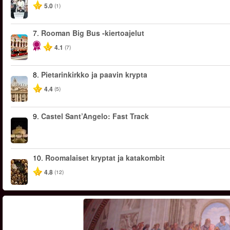
5.0
(1)
7.
Rooman Big Bus -kiertoajelut
4.1
(7)
8.
Pietarinkirkko ja paavin krypta
4.4
(5)
9.
Castel Sant’Angelo: Fast Track
10.
Roomalaiset kryptat ja katakombit
4.8
(12)