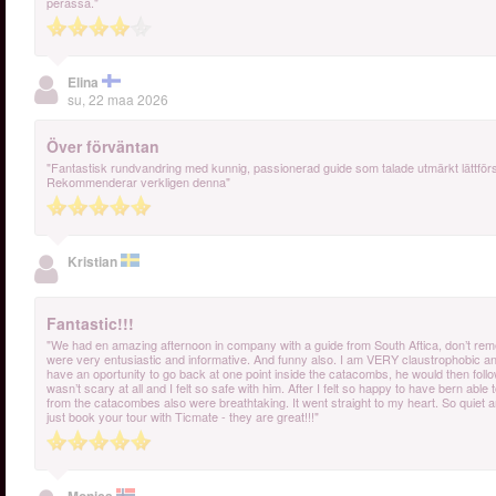
perässä."
Elina
su, 22 maa 2026
Över förväntan
"Fantastisk rundvandring med kunnig, passionerad guide som talade utmärkt lättför
Rekommenderar verkligen denna"
Kristian
Fantastic!!!
"We had en amazing afternoon in company with a guide from South Aftica, don’t re
were very entusiastic and informative. And funny also. I am VERY claustrophobic a
have an oportunity to go back at one point inside the catacombs, he would then follow m
wasn’t scary at all and I felt so safe with him. After I felt so happy to have bern a
from the catacombes also were breathtaking. It went straight to my heart. So quiet and
just book your tour with Ticmate - they are great!!!"