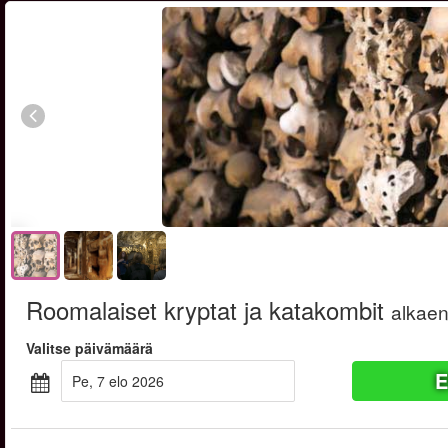
Roomalaiset kryptat ja katakombit
alkae
Valitse päivämäärä
E
pe, 7 elo 2026