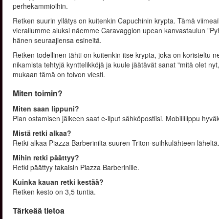
perhekammioihin.
Retken suurin yllätys on kuitenkin Capuchinin krypta. Tämä viimeaika
vierailumme aluksi näemme Caravaggion upean kanvastaulun "Pyhä 
hänen seuraajiensa esineitä.
Retken todellinen tähti on kuitenkin itse krypta, joka on koristeltu
nikamista tehtyjä kynttelikköjä ja kuule jäätävät sanat "mitä olet 
mukaan tämä on toivon viesti.
Miten toimin?
Miten saan lippuni?
Pian ostamisen jälkeen saat e-liput sähköpostiisi. Mobiililippu hyvä
Mistä retki alkaa?
Retki alkaa Piazza Barberinilta suuren Triton-suihkulähteen läheltä
Mihin retki päättyy?
Retki päättyy takaisin Piazza Barberinille.
Kuinka kauan retki kestää?
Retken kesto on 3,5 tuntia.
Tärkeää tietoa