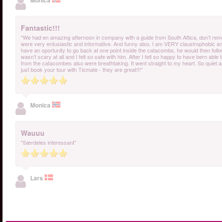
Monica
Fantastic!!!
"We had en amazing afternoon in company with a guide from South Aftica, don’t re
were very entusiastic and informative. And funny also. I am VERY claustrophobic a
have an oportunity to go back at one point inside the catacombs, he would then follow m
wasn’t scary at all and I felt so safe with him. After I felt so happy to have bern a
from the catacombes also were breathtaking. It went straight to my heart. So quiet and
just book your tour with Ticmate - they are great!!!"
Monica
Wauuu
"Særdeles interessant"
Lars