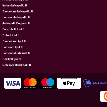
ItalianJalkapallo.fi
BarcelonaJalkapallo.fi
LontoonJalkapallo.fi
JalkapalloEnglanti.fi
Formula1Liput.fi
DubaiLiput.fi
BarcelonaLiput.fi
LontoonLiput.fi
LontoonMusikaalit.fi
BerliiniLiput.fi
NewYorkMusikaalit.fi