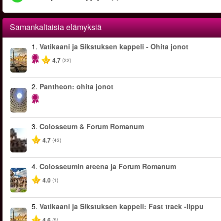
Samankaltaisia elämyksiä
1.
Vatikaani ja Sikstuksen kappeli - Ohita jonot
4.7
(22)
2.
Pantheon: ohita jonot
3.
Colosseum & Forum Romanum
4.7
(43)
4.
Colosseumin areena ja Forum Romanum
4.0
(1)
5.
Vatikaani ja Sikstuksen kappeli: Fast track -lippu
4.6
(5)