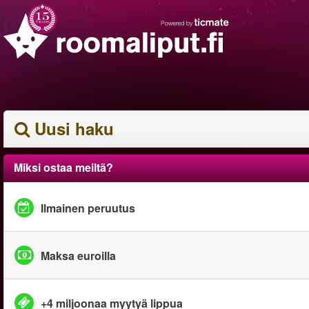
Uusi haku
Miksi ostaa meiltä?
Ilmainen peruutus
Maksa euroilla
+4 miljoonaa myytyä lippua