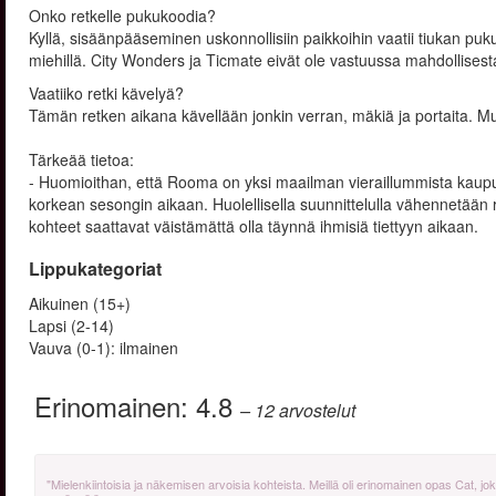
Onko retkelle pukukoodia?
Kyllä, sisäänpääseminen uskonnollisiin paikkoihin vaatii tiukan pukuk
miehillä. City Wonders ja Ticmate eivät ole vastuussa mahdollise
Vaatiiko retki kävelyä?
Tämän retken aikana kävellään jonkin verran, mäkiä ja portaita. Mu
Tärkeää tietoa:
- Huomioithan, että Rooma on yksi maailman vieraillummista kaupunge
korkean sesongin aikaan. Huolellisella suunnittelulla vähennetään ri
kohteet saattavat väistämättä olla täynnä ihmisiä tiettyyn aikaan.
Lippukategoriat
Aikuinen (15+)
Lapsi (2-14)
Vauva (0-1): ilmainen
Erinomainen:
4.8
– 12
arvostelut
"Mielenkiintoisia ja näkemisen arvoisia kohteista. Meillä oli erinomainen opas Cat, jok