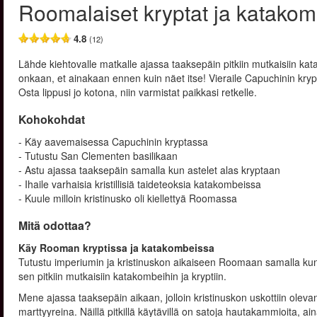
Roomalaiset kryptat ja katakom
4.8
(12)
Lähde kiehtovalle matkalle ajassa taaksepäin pitkiin mutkaisiin kat
onkaan, et ainakaan ennen kuin näet itse! Vieraile Capuchinin krypt
Osta lippusi jo kotona, niin varmistat paikkasi retkelle.
Kohokohdat
- Käy aavemaisessa Capuchinin kryptassa
- Tutustu San Clementen basilikaan
- Astu ajassa taaksepäin samalla kun astelet alas kryptaan
- Ihaile varhaisia kristillisiä taideteoksia katakombeissa
- Kuule milloin kristinusko oli kiellettyä Roomassa
Mitä odottaa?
Käy Rooman kryptissa ja katakombeissa
Tutustu imperiumin ja kristinuskon aikaiseen Roomaan samalla ku
sen pitkiin mutkaisiin katakombeihin ja kryptiin.
Mene ajassa taaksepäin aikaan, jolloin kristinuskon uskottiin olevan k
marttyyreina. Näillä pitkillä käytävillä on satoja hautakammioita, 