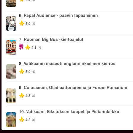
6.
Papal Audience - paavin tapaaminen
5.0
(1)
7.
Rooman Big Bus -kiertoajelut
4.1
(7)
8.
Vatikaanin museot: englanninkielinen kierros
5.0
(4)
9.
Colosseum, Gladiaattoriareena ja Forum Romanum
4.5
(2)
10.
Vatikaani, Sikstuksen kappeli ja Pietarinkirkko
4.3
(3)