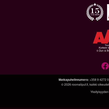
Korkein l
© Dun & Br
Matkapuhelinnumero
:
+358 9 4272 
© 2026
roomaliput.fi
, kaikki oikeud
Yksityisyyden