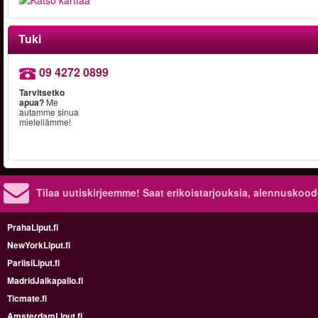
Tuki
09 4272 0899
Tarvitsetko
apua?
Me
autamme sinua
mielellämme!
Tilaa uutiskirjeemme! Saat erikoistarjouksia, alennuskood
PrahaLiput.fi
NewYorkLiput.fi
PariisiLiput.fi
MadridJalkapallo.fi
Ticmate.fi
AmsterdamLiput.fi