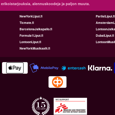
 erikoistarjouksia, alennuskoodeja ja paljon muuta.
NewYorkLiput.fi
PariisiLiput.fi
Ticmate.fi
AmsterdamLip
BarcelonaJalkapallo.fi
LontoonJalkap
Formula1Liput.fi
DubaiLiput.fi
LontoonLiput.fi
LontoonMusika
NewYorkMusikaalit.fi
WE SUPPORT