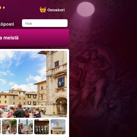
Ostoskori
öposti
a meistä
Olet tallentanut tämän
tuotteen listallesi
Ilmainen peruutus
Asiantuntevat oppaat
Pienet ryhmät