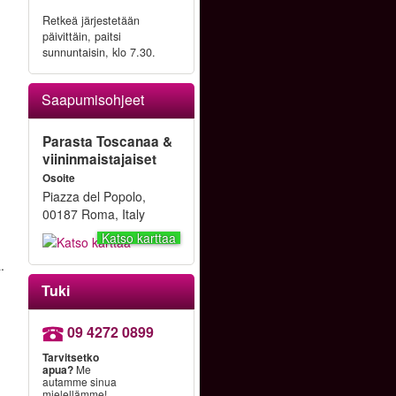
Retkeä järjestetään
päivittäin, paitsi
)
sunnuntaisin, klo 7.30.
Saapumisohjeet
Parasta Toscanaa &
viininmaistajaiset
Osoite
Piazza del Popolo,
00187 Roma, Italy
Katso karttaa
.
Tuki
09 4272 0899
Tarvitsetko
apua?
Me
n
autamme sinua
mielellämme!