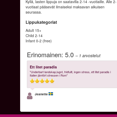
Kyllä, lasten lippuja on saatavilla 2-14 -vuotiaille. Alle 2-
vuotiaat pääsevät ilmaiseksi maksavan aikuisen
seurassa.
Lippukategoriat
Adult 15+
Child 2-14
Infant 0-2 (free)
Erinomainen:
5.0
– 1
arvostelut
Ett litet paradis
"Underbart landskap,lugnt, fridfullt, ingen stress, ett litet paradis i
Italien jämfört stressen i Rom"
Jeanette