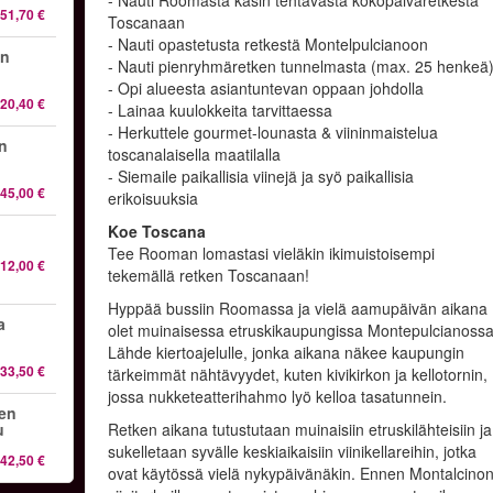
- Nauti Roomasta käsin tehtävästä kokopäiväretkestä
51,70 €
Toscanaan
- Nauti opastetusta retkestä Montelpulcianoon
in
- Nauti pienryhmäretken tunnelmasta (max. 25 henkeä
- Opi alueesta asiantuntevan oppaan johdolla
20,40 €
- Lainaa kuulokkeita tarvittaessa
- Herkuttele gourmet-lounasta & viininmaistelua
en
toscanalaisella maatilalla
- Siemaile paikallisia viinejä ja syö paikallisia
45,00 €
erikoisuuksia
Koe Toscana
Tee Rooman lomastasi vieläkin ikimuistoisempi
12,00 €
tekemällä retken Toscanaan!
Hyppää bussiin Roomassa ja vielä aamupäivän aikana
a
olet muinaisessa etruskikaupungissa Montepulcianossa
Lähde kiertoajelulle, jonka aikana näkee kaupungin
33,50 €
tärkeimmät nähtävyydet, kuten kivikirkon ja kellotornin,
jossa nukketeatterihahmo lyö kelloa tasatunnein.
sen
u
Retken aikana tutustutaan muinaisiin etruskilähteisiin ja
sukelletaan syvälle keskiaikaisiin viinikellareihin, jotka
42,50 €
ovat käytössä vielä nykypäivänäkin. Ennen Montalcino