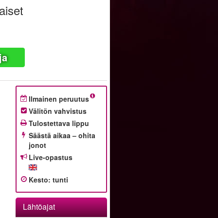
aiset
ja
Ilmainen peruutus
Välitön vahvistus
Tulostettava lippu
Säästä aikaa – ohita
jonot
Live-opastus
Kesto
:
tunti
Lähtöajat