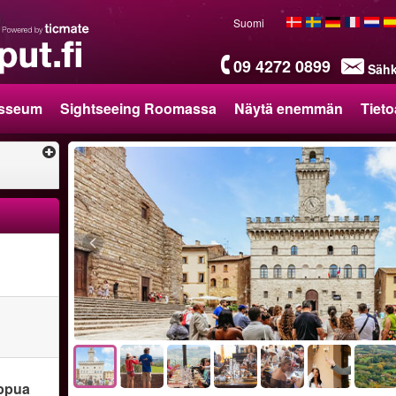
Suomi
09 4272 0899
Sähk
sseum
Sightseeing Roomassa
Näytä enemmän
Tieto
ippua