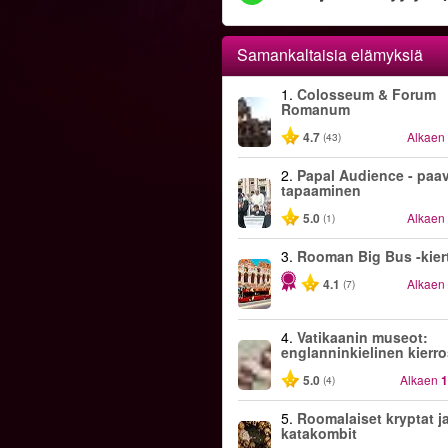
Samankaltaisia elämyksiä
1.
Colosseum & Forum
Romanum
4.7
Alkaen
(43)
2.
Papal Audience - paa
tapaaminen
5.0
Alkaen
(1)
3.
Rooman Big Bus -kiert
4.1
Alkaen
(7)
4.
Vatikaanin museot:
englanninkielinen kierr
5.0
Alkaen
1
(4)
5.
Roomalaiset kryptat j
katakombit