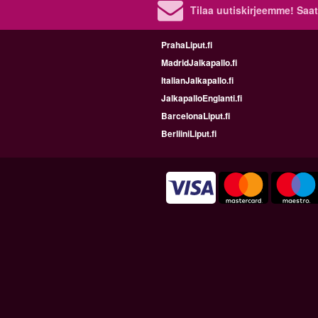
Tilaa uutiskirjeemme! Saat
PrahaLiput.fi
MadridJalkapallo.fi
ItalianJalkapallo.fi
JalkapalloEnglanti.fi
BarcelonaLiput.fi
BerliiniLiput.fi