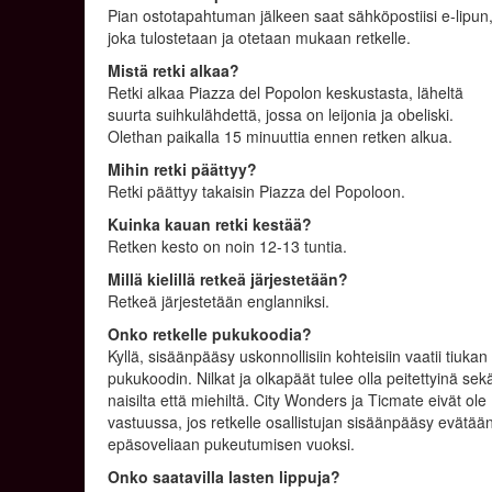
Pian ostotapahtuman jälkeen saat sähköpostiisi e-lipun
joka tulostetaan ja otetaan mukaan retkelle.
Mistä retki alkaa?
Retki alkaa Piazza del Popolon keskustasta, läheltä
suurta suihkulähdettä, jossa on leijonia ja obeliski.
Olethan paikalla 15 minuuttia ennen retken alkua.
Mihin retki päättyy?
Retki päättyy takaisin Piazza del Popoloon.
Kuinka kauan retki kestää?
Retken kesto on noin 12-13 tuntia.
Millä kielillä retkeä järjestetään?
Retkeä järjestetään englanniksi.
Onko retkelle pukukoodia?
Kyllä, sisäänpääsy uskonnollisiin kohteisiin vaatii tiukan
pukukoodin. Nilkat ja olkapäät tulee olla peitettyinä sek
naisilta että miehiltä. City Wonders ja Ticmate eivät ole
vastuussa, jos retkelle osallistujan sisäänpääsy evätää
epäsoveliaan pukeutumisen vuoksi.
Onko saatavilla lasten lippuja?