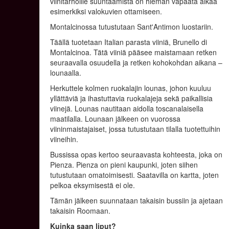
viinitarhoille suuntaamista on hieman vapaata aikaa
esimerkiksi valokuvien ottamiseen.
Montalcinossa tutustutaan Sant'Antimon luostariin.
Täällä tuotetaan Italian parasta viiniä, Brunello di
Montalcinoa. Tätä viiniä pääsee maistamaan retken
seuraavalla osuudella ja retken kohokohdan aikana –
lounaalla.
Herkuttele kolmen ruokalajin lounas, johon kuuluu
yllättäviä ja ihastuttavia ruokalajeja sekä paikallisia
viinejä. Lounas nautitaan aidolla toscanalaisella
maatilalla. Lounaan jälkeen on vuorossa
viininmaistajaiset, jossa tutustutaan tilalla tuotettuihin
viineihin.
Bussissa opas kertoo seuraavasta kohteesta, joka on
Pienza. Pienza on pieni kaupunki, joten siihen
tutustutaan omatoimisesti. Saatavilla on kartta, joten
pelkoa eksymisestä ei ole.
Tämän jälkeen suunnataan takaisin bussiin ja ajetaan
takaisin Roomaan.
Kuinka saan liput?