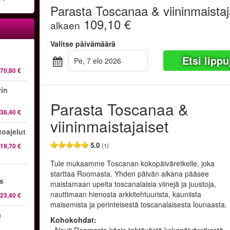
Parasta Toscanaa & viininmaistaj
109,10 €
alkaen
Valitse päivämäärä
Etsi lippu
pe, 7 elo 2026
70,80 €
vin
Parasta Toscanaa &
36,40 €
viininmaistajaiset
oajelut
5.0
19,70 €
(1)
Tule mukaamme Toscanan kokopäiväretkelle, joka
starttaa Roomasta. Yhden päivän aikana pääsee
os
maistamaan upeita toscanalaisia viinejä ja juustoja,
nauttimaan hienosta arkkitehtuurista, kauniista
23,40 €
maisemista ja perinteisestä toscanalaisesta lounaasta.
a
Kohokohdat: