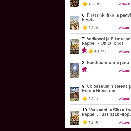
4.8
Alkaen
(12)
6.
Pietarinkirkko ja paav
krypta
4.4
Alkaen
(5)
7.
Vatikaani ja Sikstuks
kappeli - Ohita jonot
4.7
Alkaen
(22)
8.
Pantheon: ohita jonot
Alkaen
9.
Colosseumin areena j
Forum Romanum
4.0
Alkaen
(1)
10.
Vatikaani ja Sikstuk
kappeli: Fast track -lipp
4.6
Alkaen
(5)