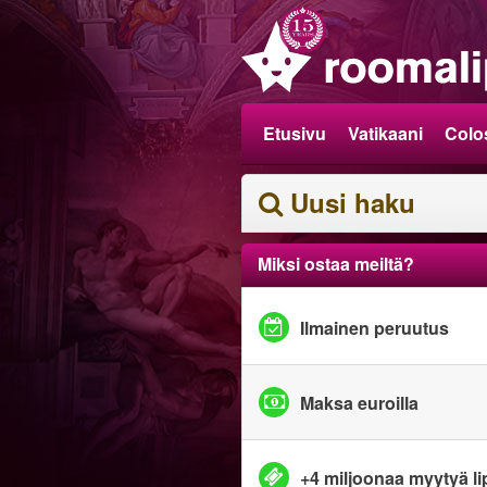
Etusivu
Vatikaani
Colo
Uusi haku
Miksi ostaa meiltä?
Ilmainen peruutus
Maksa euroilla
+4 miljoonaa myytyä l