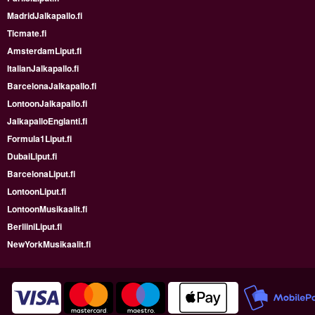
MadridJalkapallo.fi
Ticmate.fi
AmsterdamLiput.fi
ItalianJalkapallo.fi
BarcelonaJalkapallo.fi
LontoonJalkapallo.fi
JalkapalloEnglanti.fi
Formula1Liput.fi
DubaiLiput.fi
BarcelonaLiput.fi
LontoonLiput.fi
LontoonMusikaalit.fi
BerliiniLiput.fi
NewYorkMusikaalit.fi