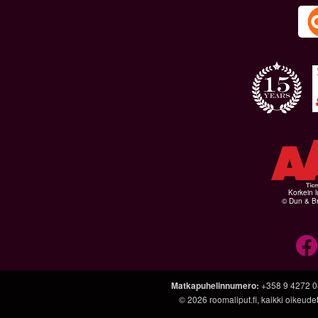
Korkein l
© Dun & Br
Matkapuhelinnumero
:
+358 9 4272 
© 2026
roomaliput.fi
, kaikki oikeud