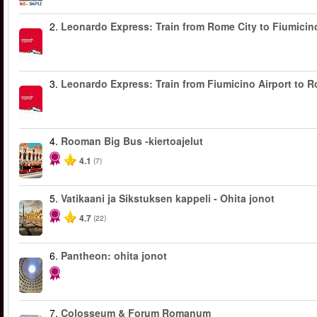
2.
Leonardo Express: Train from Rome City to Fiumicino
3.
Leonardo Express: Train from Fiumicino Airport to R
4.
Rooman Big Bus -kiertoajelut
4.1
(7)
5.
Vatikaani ja Sikstuksen kappeli - Ohita jonot
4.7
(22)
6.
Pantheon: ohita jonot
7.
Colosseum & Forum Romanum