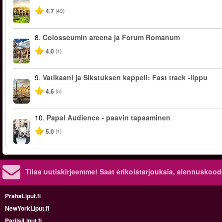
4.7
(43)
8.
Colosseumin areena ja Forum Romanum
4.0
(1)
9.
Vatikaani ja Sikstuksen kappeli: Fast track -lippu
4.6
(5)
10.
Papal Audience - paavin tapaaminen
5.0
(1)
Tilaa uutiskirjeemme! Saat erikoistarjouksia, alennuskood
PrahaLiput.fi
NewYorkLiput.fi
PariisiLiput.fi