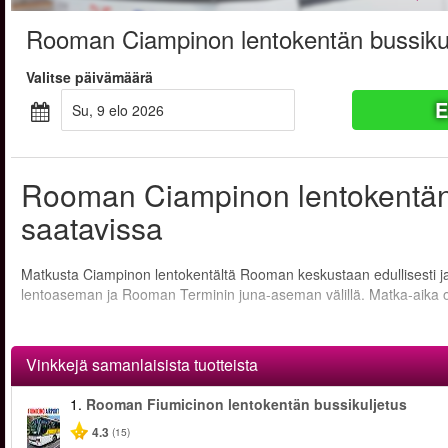
Rooman Ciampinon lentokentän bussikul
Valitse päivämäärä
E
su, 9 elo 2026
Rooman Ciampinon lentokentän 
saatavissa
Matkusta Ciampinon lentokentältä Rooman keskustaan edullisesti ja
lentoaseman ja Rooman Terminin juna-aseman välillä. Matka-aika on 
Vinkkejä samanlaisista tuotteista
1.
Rooman Fiumicinon lentokentän bussikuljetus
4.3
(15)