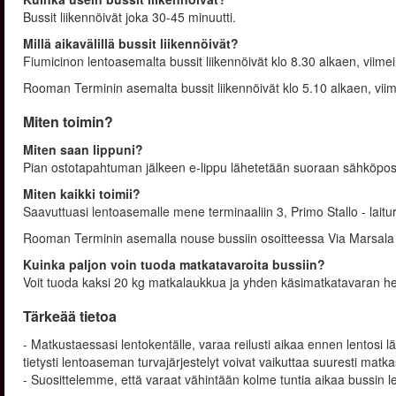
Bussit liikennöivät joka 30-45 minuutti.
Millä aikavälillä bussit liikennöivät?
Fiumicinon lentoasemalta bussit liikennöivät klo 8.30 alkaen, viime
Rooman Terminin asemalta bussit liikennöivät klo 5.10 alkaen, vii
Miten toimin?
Miten saan lippuni?
Pian ostotapahtuman jälkeen e-lippu lähetetään suoraan sähköpostii
Miten kaikki toimii?
Saavuttuasi lentoasemalle mene terminaaliin 3, Primo Stallo - lait
Rooman Terminin asemalla nouse bussiin osoitteessa Via Marsala 
Kuinka paljon voin tuoda matkatavaroita bussiin?
Voit tuoda kaksi 20 kg matkalaukkua ja yhden käsimatkatavaran 
Tärkeää tietoa
- Matkustaessasi lentokentälle, varaa reilusti aikaa ennen lentosi l
tietysti lentoaseman turvajärjestelyt voivat vaikuttaa suuresti matka
- Suosittelemme, että varaat vähintään kolme tuntia aikaa bussin le