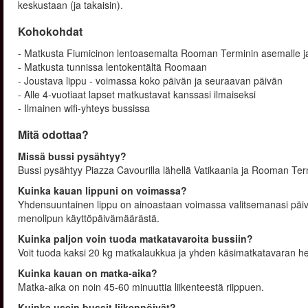
keskustaan (ja takaisin).
Kohokohdat
- Matkusta Fiumicinon lentoasemalta Rooman Terminin asemalle ja
- Matkusta tunnissa lentokentältä Roomaan
- Joustava lippu - voimassa koko päivän ja seuraavan päivän
- Alle 4-vuotiaat lapset matkustavat kanssasi ilmaiseksi
- Ilmainen wifi-yhteys bussissa
Mitä odottaa?
Missä bussi pysähtyy?
Bussi pysähtyy Piazza Cavourilla lähellä Vatikaania ja Rooman T
Kuinka kauan lippuni on voimassa?
Yhdensuuntainen lippu on ainoastaan voimassa valitsemanasi päi
menolipun käyttöpäivämäärästä.
Kuinka paljon voin tuoda matkatavaroita bussiin?
Voit tuoda kaksi 20 kg matkalaukkua ja yhden käsimatkatavaran 
Kuinka kauan on matka-aika?
Matka-aika on noin 45-60 minuuttia liikenteestä riippuen.
Kuinka usein bussit liikennöivät?