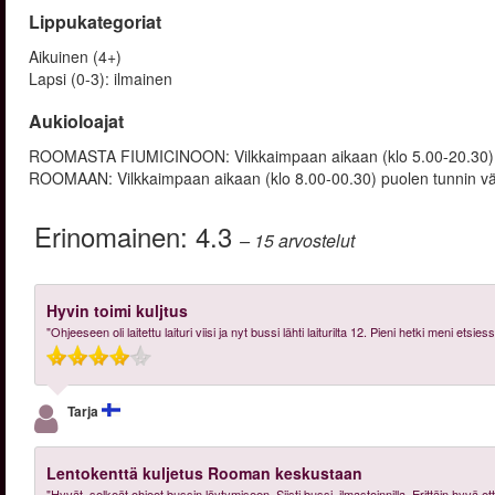
Lippukategoriat
Aikuinen (4+)
Lapsi (0-3): ilmainen
Aukioloajat
ROOMASTA FIUMICINOON: Vilkkaimpaan aikaan (klo 5.00-20.30) p
ROOMAAN: Vilkkaimpaan aikaan (klo 8.00-00.30) puolen tunnin väl
Erinomainen:
4.3
– 15
arvostelut
Hyvin toimi kuljtus
"Ohjeeseen oli laitettu laituri viisi ja nyt bussi lähti laiturilta 12. Pieni hetki meni etsi
Tarja
Lentokenttä kuljetus Rooman keskustaan
"Hyvät, selkeät ohjeet bussin löytymiseen. Siisti bussi, ilmastoinnilla. Erittäin hyvä et