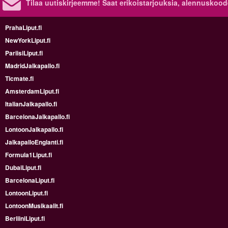
Tilaa uutiskirjeemme! Saat erikoistarjouksia, alennuskood
PrahaLiput.fi
NewYorkLiput.fi
PariisiLiput.fi
MadridJalkapallo.fi
Ticmate.fi
AmsterdamLiput.fi
ItalianJalkapallo.fi
BarcelonaJalkapallo.fi
LontoonJalkapallo.fi
JalkapalloEnglanti.fi
Formula1Liput.fi
DubaiLiput.fi
BarcelonaLiput.fi
LontoonLiput.fi
LontoonMusikaalit.fi
BerliiniLiput.fi