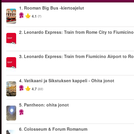
1.
Rooman Big Bus -kiertoajelut
4.1
(7)
2.
Leonardo Express: Train from Rome City to Fiumicino
3.
Leonardo Express: Train from Fiumicino Airport to R
4.
Vatikaani ja Sikstuksen kappeli - Ohita jonot
4.7
(22)
5.
Pantheon: ohita jonot
6.
Colosseum & Forum Romanum