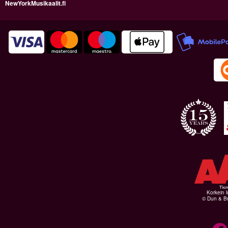
NewYorkMusikaalit.fi
Korkein l
© Dun & Br