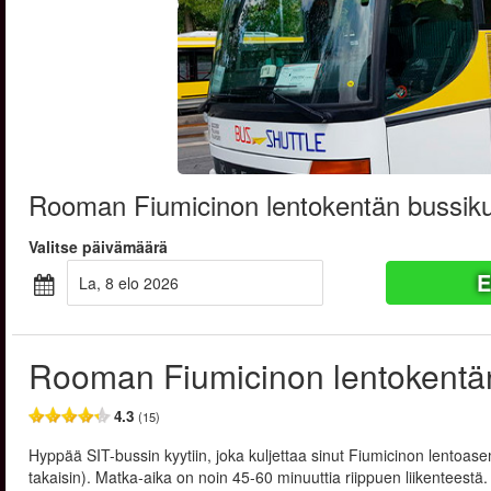
Rooman Fiumicinon lentokentän bussiku
Valitse päivämäärä
E
la, 8 elo 2026
Rooman Fiumicinon lentokentän
4.3
(15)
Hyppää SIT-bussin kyytiin, joka kuljettaa sinut Fiumicinon lentoa
takaisin). Matka-aika on noin 45-60 minuuttia riippuen liikenteest