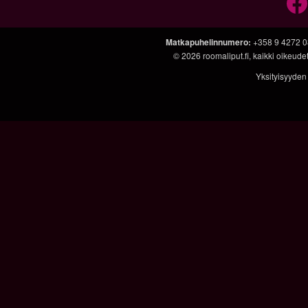
Matkapuhelinnumero
:
+358 9 4272 
© 2026
roomaliput.fi
, kaikki oikeud
Yksityisyyden